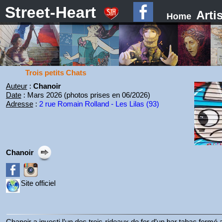
Street-Heart
Arti
Home
Trois petits Chats
Auteur
:
Chanoir
Date
: Mars 2026 (photos prises en 06/2026)
Adresse
:
2 rue Romain Rolland - Les Lilas (93)
Chanoir
Site officiel
Chanoir a investi l’un des trois rideaux de fer d’un bar tabac fermé 