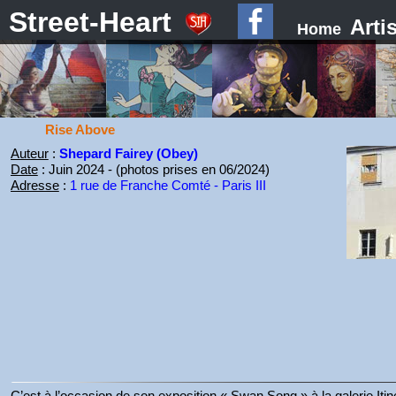
Street-Heart
Arti
Home
Rise Above
Auteur
:
Shepard Fairey (Obey)
Date
: Juin 2024 - (photos prises en 06/2024)
Adresse
:
1 rue de Franche Comté - Paris III
C’est à l’occasion de son exposition « Swan Song » à la galerie Iti