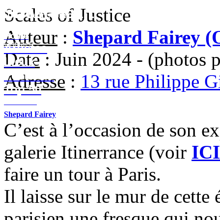
Street-Heart
Scales of Justice
street-heart.com
Auteur
:
Shepard Fairey (
Home
Contact
Artistes
Date
: Juin 2024 - (photos 
Lieux
Festivals
Adresse
:
13 rue Philippe Gi
Top 50
Contact
Shepard Fairey
C’est à l’occasion de son e
galerie Itinerrance (voir
ICI
faire un tour à Paris.
Il laisse sur le mur de cett
parisien une fresque qui nous