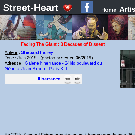
Street-Heart
Arti
Home
Facing The Giant : 3 Decades of Dissent
Auteur
:
Shepard Fairey
Date
: Juin 2019 - (photos prises en 06/2019)
Adresse
:
Galerie Itinerrance - 24bis boulevard du
Général Jean Simon - Paris XIII
Itinerrance
En 2019, Shapard Fairey organise un petit tour du monde pour fête