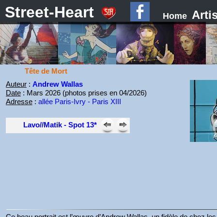
Street-Heart
Arti
Home
Tête de Mort
Auteur
:
Andrew Wallas
Date
: Mars 2026 (photos prises en 04/2026)
Adresse
:
allée Paris-Ivry - Paris XIII
Lavo//Matik - Spot 13*
Ce beau portrait est l’œuvre d’Andrew Wallas, un fidèle de chez les 