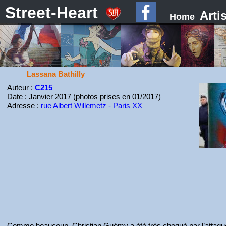
Street-Heart
Arti
Home
Lassana Bathilly
Auteur
:
C215
Date
: Janvier 2017 (photos prises en 01/2017)
Adresse
:
rue Albert Willemetz - Paris XX
Comme beaucoup, Christian Guémy a été très choqué par l’attaque 