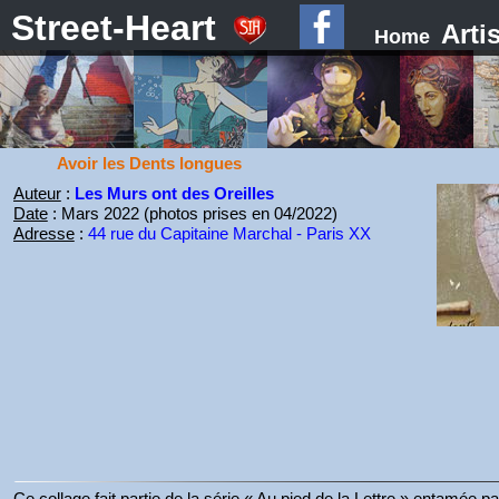
Street-Heart
Arti
Home
Avoir les Dents longues
Auteur
:
Les Murs ont des Oreilles
Date
: Mars 2022 (photos prises en 04/2022)
Adresse
:
44 rue du Capitaine Marchal - Paris XX
Ce collage fait partie de la série « Au pied de la Lettre » entamée 