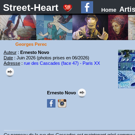
Street-Heart
Arti
Home
Georges Perec
Auteur
:
Ernesto Novo
Date
: Juin 2026 (photos prises en 06/2026)
Adresse
:
rue des Cascades (face 47) - Paris XX
Ernesto Novo
Ce panneau de la rue des Cascades est maintenant géré comme un