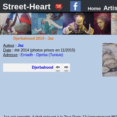
Street-Heart
Arti
Home
Djerbahood 2014 - Jaz
Auteur
:
Jaz
Date
: été 2014 (photos prises en 11/2015)
Adresse
:
Erriadh - Djerba (Tunisie)
Djerbahood
Jaz est argentin, il était présent à la Tour Paris 13 (appartement 96