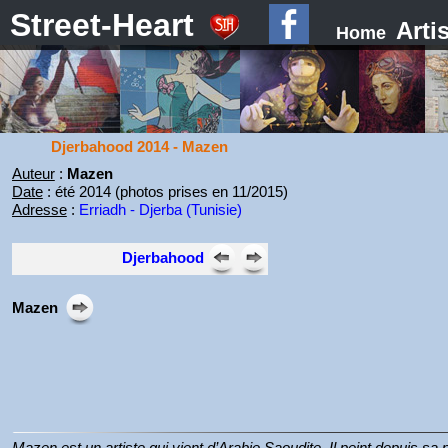
Street-Heart
Arti
Home
Djerbahood 2014 - Mazen
Auteur
:
Mazen
Date
: été 2014 (photos prises en 11/2015)
Adresse
:
Erriadh - Djerba (Tunisie)
Djerbahood
Mazen
Mazen est un artiste qui vient d’Arabie Saoudite. Il peint depuis s