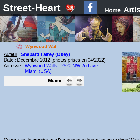
Street-Heart
Arti
Home
Wynwood Wall
Auteur
:
Shepard Fairey (Obey)
Date
: Décembre 2012 (photos prises en 04/2022)
Adresse
:
Wynwood Walls - 2520 NW 2nd ave
Miami (USA)
Miami
Ce mur est le premier que l’on rencontre lorsqu’on entre dans Wy