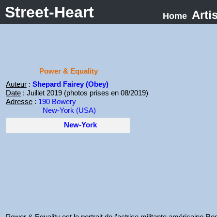
Street-Heart
Arti
Home
Power & Equality
Auteur
:
Shepard Fairey (Obey)
Date
: Juillet 2019 (photos prises en 08/2019)
Adresse
:
190 Bowery
New-York (USA)
New-York
Power & Equality est le portrait de l’actrice militante américaine 