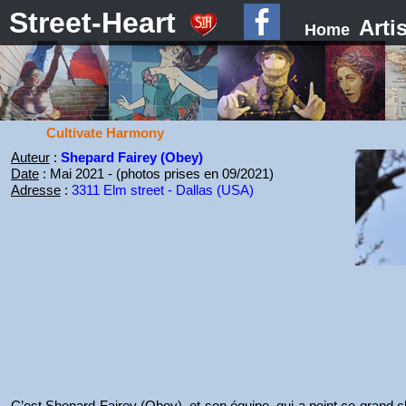
Street-Heart
Arti
Home
Cultivate Harmony
Auteur
:
Shepard Fairey (Obey)
Date
: Mai 2021 - (photos prises en 09/2021)
Adresse
:
3311 Elm street - Dallas (USA)
C’est Shepard Fairey (Obey), et son équipe, qui a peint ce grand c