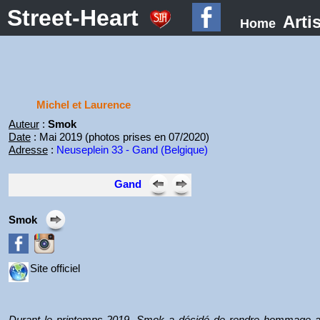
Street-Heart
Arti
Home
Michel et Laurence
Auteur
:
Smok
Date
: Mai 2019 (photos prises en 07/2020)
Adresse
:
Neuseplein 33 - Gand (Belgique)
Gand
Smok
Site officiel
Durant le printemps 2019, Smok a décidé de rendre hommage aux