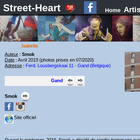
Street-Heart
Arti
Home
Isabelle
Auteur
:
Smok
Date
: Avril 2019 (photos prises en 07/2020)
Adresse
:
Ferd. Lousbergskaai 11 - Gand (Belgique)
Gand
Smok
Site officiel
Durant le printemps 2019, Smok a décidé de rendre hommage aux no